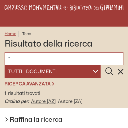
Menù
Home
Teca
Risultato della ricerca
CERCA
Cerca
Rese
SELEZIONA UN DOCUMENTO
RICERCA AVANZATA
1
risultati trovati
Ordina per:
Autore
[AZ]
Autore
[ZA]
Raffina la ricerca