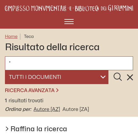
Menù
Home
Teca
Risultato della ricerca
CERCA
Cerca
Rese
SELEZIONA UN DOCUMENTO
RICERCA AVANZATA
1
risultati trovati
Ordina per:
Autore
[AZ]
Autore
[ZA]
Raffina la ricerca