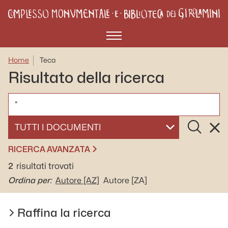
Menù
Home
Teca
Risultato della ricerca
CERCA
Cerca
Rese
SELEZIONA UN DOCUMENTO
RICERCA AVANZATA
2
risultati trovati
Ordina per:
Autore
[AZ]
Autore
[ZA]
Raffina la ricerca