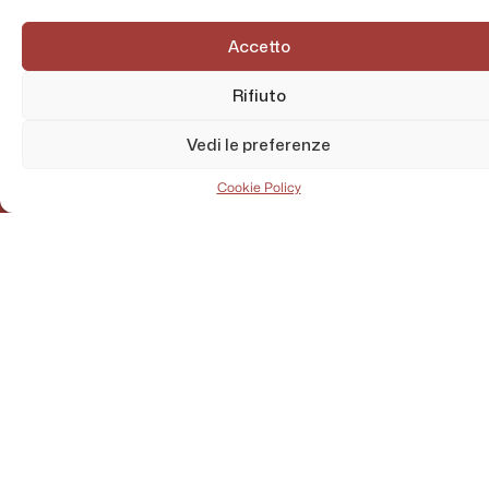
Accetto
Rifiuto
Vedi le preferenze
Cookie Policy
AMMINISTRAZIONE TRASPARENTE
PRIVACY POLICY
CONTATTI
MAPPA DEL SITO