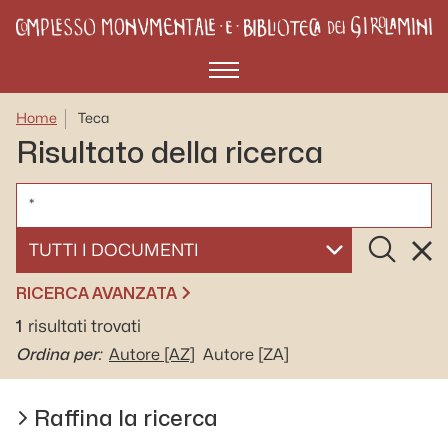
Menù
Home
Teca
Risultato della ricerca
CERCA
Cerca
Rese
SELEZIONA UN DOCUMENTO
RICERCA AVANZATA
1
risultati trovati
Ordina per:
Autore
[AZ]
Autore
[ZA]
Raffina la ricerca