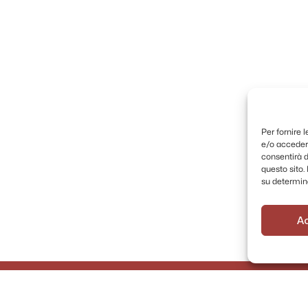
Per fornire 
e/o accedere
consentirà d
questo sito
su determina
A