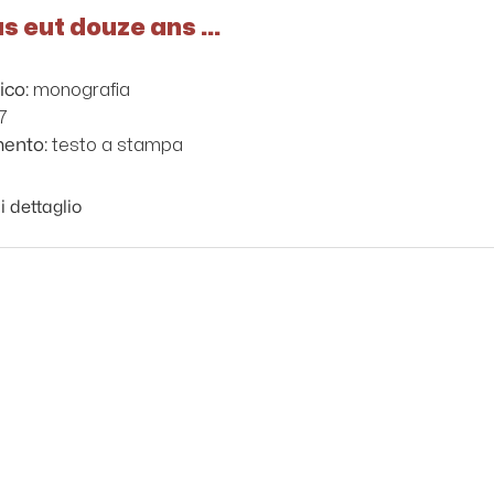
 eut douze ans ...
s
monografia
ico:
7
testo a stampa
mento:
i dettaglio