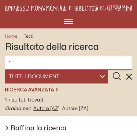
Menù
Home
Teca
Risultato della ricerca
CERCA
Cerca
Rese
SELEZIONA UN DOCUMENTO
RICERCA AVANZATA
1
risultati trovati
Ordina per:
Autore
[AZ]
Autore
[ZA]
Raffina la ricerca