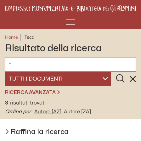
Menù
Home
Teca
Risultato della ricerca
CERCA
Cerca
Rese
SELEZIONA UN DOCUMENTO
RICERCA AVANZATA
3
risultati trovati
Ordina per:
Autore
[AZ]
Autore
[ZA]
Raffina la ricerca