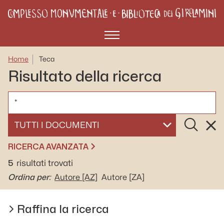
Menù
Home
Teca
Risultato della ricerca
CERCA
Cerca
Rese
SELEZIONA UN DOCUMENTO
RICERCA AVANZATA
5
risultati trovati
Ordina per:
Autore
[AZ]
Autore
[ZA]
Raffina la ricerca