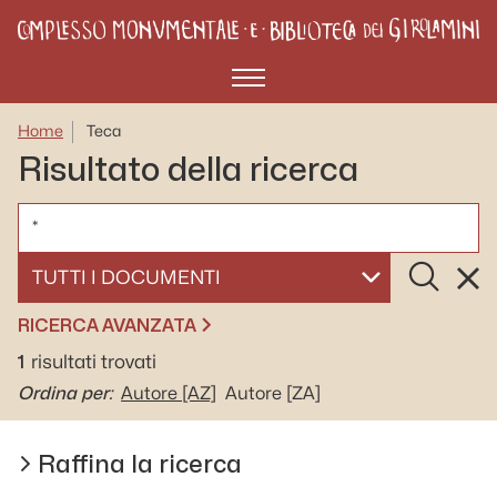
Menù
Home
Teca
Risultato della ricerca
CERCA
Cerca
Rese
SELEZIONA UN DOCUMENTO
RICERCA AVANZATA
1
risultati trovati
Ordina per:
Autore
[AZ]
Autore
[ZA]
Raffina la ricerca