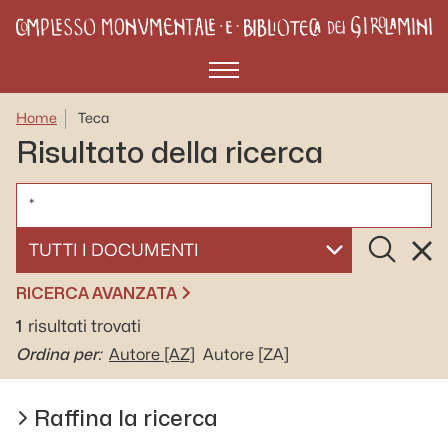
Menù
Home
Teca
Risultato della ricerca
CERCA
Cerca
Rese
SELEZIONA UN DOCUMENTO
RICERCA AVANZATA
1
risultati trovati
Ordina per:
Autore
[AZ]
Autore
[ZA]
Raffina la ricerca