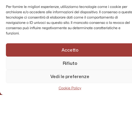
Per fornire le migliori esperienze, utilizziamo tecnologie come i cookie per
archiviare e/o accedere alle informazioni del dispositivo. Il consenso a quest
tecnologie ci consentirà di elaborare dati come il comportamento di
navigazione o ID univoci su questo sito. Il mancato consenso o la revoca del
consenso può influire negativamente su determinate caratteristiche e
funzioni.
Accetto
Rifiuto
AMMINISTRAZIONE TRASPARENTE
PRIVACY POLICY
Vedi le preferenze
CONTATTI
MAPPA DEL SITO
Cookie Policy