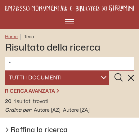
Menù
Home
Teca
Risultato della ricerca
CERCA
Cerca
Rese
SELEZIONA UN DOCUMENTO
RICERCA AVANZATA
20
risultati trovati
Ordina per:
Autore
[AZ]
Autore
[ZA]
Raffina la ricerca