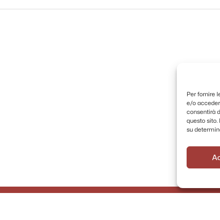
Per fornire 
e/o accedere
consentirà d
questo sito
su determina
A