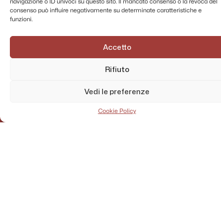
navigazione o ID univoci su questo sito. Il mancato consenso o la revoca del
consenso può influire negativamente su determinate caratteristiche e
funzioni.
Accetto
Rifiuto
Vedi le preferenze
Cookie Policy
AMMINISTRAZIONE TRASPARENTE
PRIVACY POLICY
CONTATTI
MAPPA DEL SITO