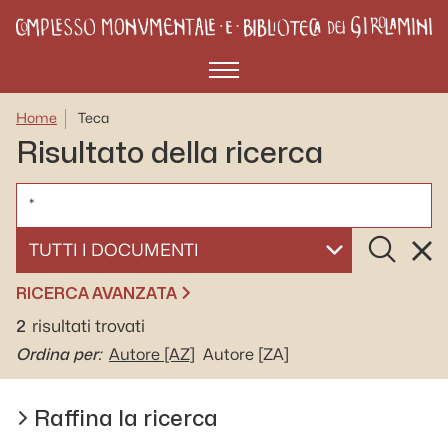
Menù
Home
Teca
Risultato della ricerca
CERCA
Cerca
Rese
SELEZIONA UN DOCUMENTO
RICERCA AVANZATA
2
risultati trovati
Ordina per:
Autore
[AZ]
Autore
[ZA]
Raffina la ricerca