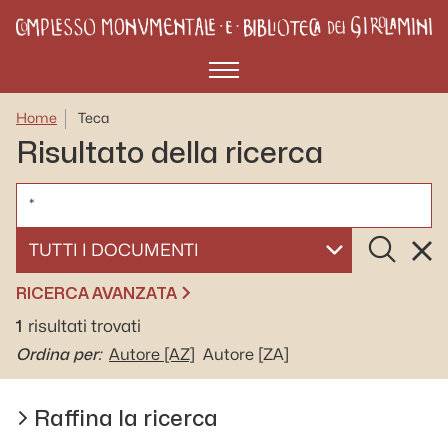
Menù
Home
Teca
Risultato della ricerca
CERCA
Cerca
Rese
SELEZIONA UN DOCUMENTO
RICERCA AVANZATA
1
risultati trovati
Ordina per:
Autore
[AZ]
Autore
[ZA]
Raffina la ricerca