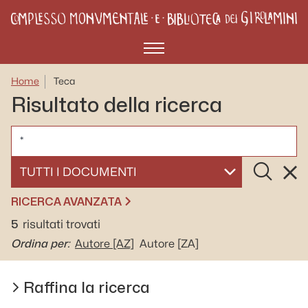
Menù
Home
Teca
Risultato della ricerca
CERCA
Cerca
Rese
SELEZIONA UN DOCUMENTO
RICERCA AVANZATA
5
risultati trovati
Ordina per:
Autore
[AZ]
Autore
[ZA]
Raffina la ricerca