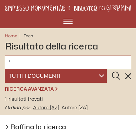
Menù
Home
Teca
Risultato della ricerca
CERCA
Cerca
Rese
SELEZIONA UN DOCUMENTO
RICERCA AVANZATA
1
risultati trovati
Ordina per:
Autore
[AZ]
Autore
[ZA]
Raffina la ricerca