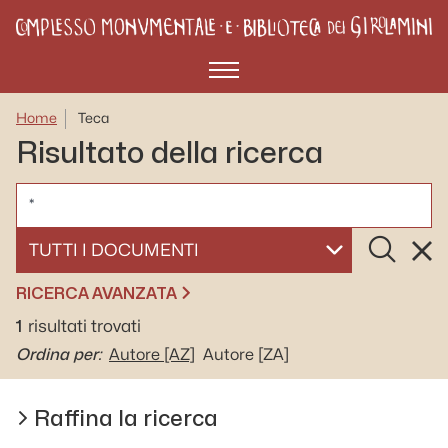
Menù
Home
Teca
Risultato della ricerca
CERCA
Cerca
Rese
SELEZIONA UN DOCUMENTO
RICERCA AVANZATA
1
risultati trovati
Ordina per:
Autore
[AZ]
Autore
[ZA]
Raffina la ricerca