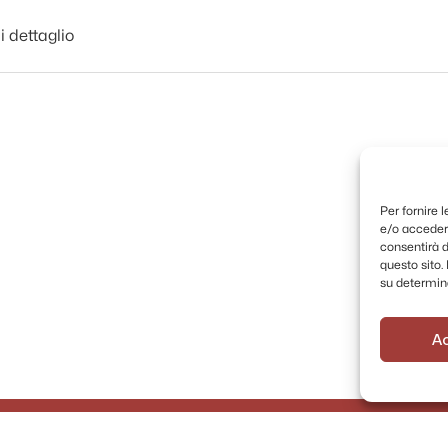
i dettaglio
Per fornire 
e/o accedere
consentirà d
questo sito
su determina
A