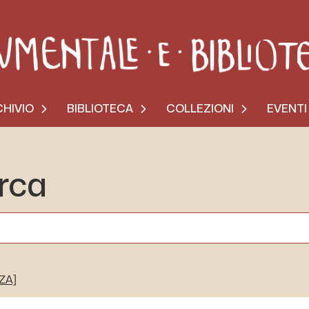
HIVIO
BIBLIOTECA
COLLEZIONI
EVENTI
erca
[ZA]