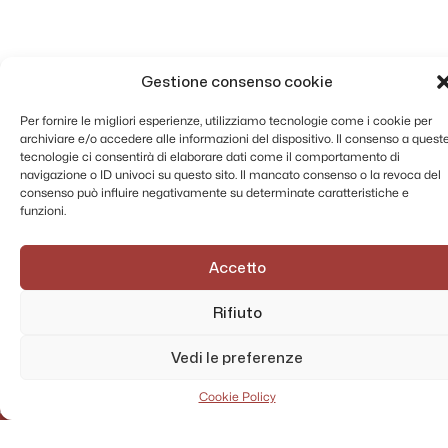
Gestione consenso cookie
Per fornire le migliori esperienze, utilizziamo tecnologie come i cookie per
archiviare e/o accedere alle informazioni del dispositivo. Il consenso a quest
tecnologie ci consentirà di elaborare dati come il comportamento di
navigazione o ID univoci su questo sito. Il mancato consenso o la revoca del
consenso può influire negativamente su determinate caratteristiche e
funzioni.
Accetto
AMMINISTRAZIONE TRASPARENTE
PRIVACY POLICY
Rifiuto
CONTATTI
Vedi le preferenze
MAPPA DEL SITO
Cookie Policy