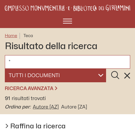
Menù
Home
Teca
Risultato della ricerca
CERCA
Cerca
Rese
SELEZIONA UN DOCUMENTO
RICERCA AVANZATA
91
risultati trovati
Ordina per:
Autore
[AZ]
Autore
[ZA]
Raffina la ricerca