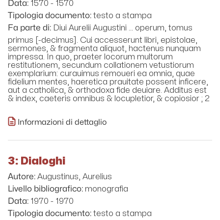
1570 - 1570
Data:
testo a stampa
Tipologia documento:
Diui Aurelii Augustini ... operum, tomus
Fa parte di:
primus [-decimus]. Cui accesserunt libri, epistolae,
sermones, & fragmenta aliquot, hactenus nunquam
impressa. In quo, praeter locorum multorum
restitutionem, secundum collationem vetustiorum
exemplarium: curauimus remoueri ea omnia, quae
fidelium mentes, haeretica prauitate possent inficere,
aut a catholica, & orthodoxa fide deuiare. Additus est
& index, caeteris omnibus & locupletior, & copiosior ; 2
Informazioni di dettaglio
3: Dialoghi
Augustinus, Aurelius
Autore:
monografia
Livello bibliografico:
1970 - 1970
Data:
testo a stampa
Tipologia documento: