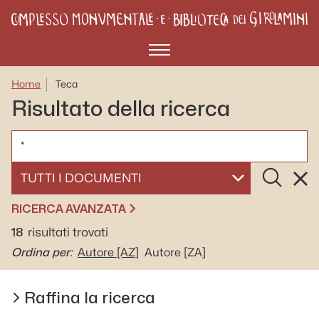
Menù
Home
Teca
Risultato della ricerca
CERCA
Cerca
Rese
SELEZIONA UN DOCUMENTO
RICERCA AVANZATA
18
risultati trovati
Ordina per:
Autore
[AZ]
Autore
[ZA]
Raffina la ricerca