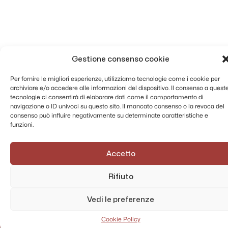
Gestione consenso cookie
Per fornire le migliori esperienze, utilizziamo tecnologie come i cookie per
archiviare e/o accedere alle informazioni del dispositivo. Il consenso a quest
tecnologie ci consentirà di elaborare dati come il comportamento di
navigazione o ID univoci su questo sito. Il mancato consenso o la revoca del
consenso può influire negativamente su determinate caratteristiche e
funzioni.
Accetto
Rifiuto
AMMINISTRAZIONE TRASPARENTE
PRIVACY POLICY
Vedi le preferenze
CONTATTI
MAPPA DEL SITO
Cookie Policy