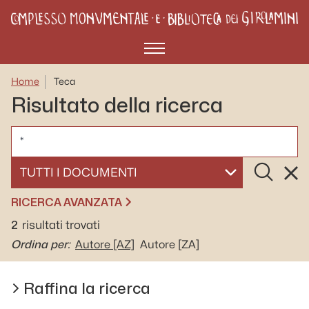
Menù
Home
Teca
Risultato della ricerca
CERCA
Cerca
Rese
SELEZIONA UN DOCUMENTO
RICERCA AVANZATA
2
risultati trovati
Ordina per:
Autore
[AZ]
Autore
[ZA]
Raffina la ricerca