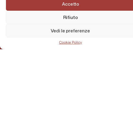
Accetto
Rifiuto
Vedi le preferenze
Cookie Policy
AMMINISTRAZIONE TRASPARENTE
PRIVACY POLICY
CONTATTI
MAPPA DEL SITO