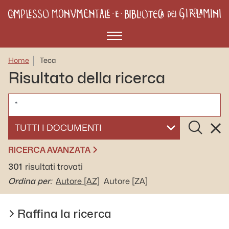
Menù
Home
Teca
Risultato della ricerca
CERCA
Cerca
Rese
SELEZIONA UN DOCUMENTO
RICERCA AVANZATA
301
risultati trovati
Ordina per:
Autore
[AZ]
Autore
[ZA]
Raffina la ricerca