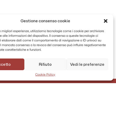
Gestione consenso cookie
le migliori esperienze, utilizziamo tecnologie come i cookie per archiviare
 alle informazioni del dispositivo. Il consenso a queste tecnologie ci
i elaborare dati come il comportamento di navigazione o ID univoci su
. Il mancato consenso o la revoca del consenso può influire negativamente
te caratteristiche e funzioni.
ccetto
Rifiuto
Vedi le preferenze
Cookie Policy
AMMINISTRAZIONE TRASPARENTE
PRIVACY POLICY
CONTATTI
MAPPA DEL SITO