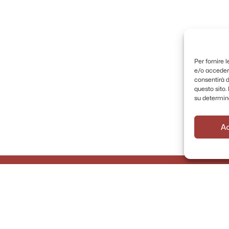
Per fornire 
e/o accedere
consentirà d
questo sito
su determina
A