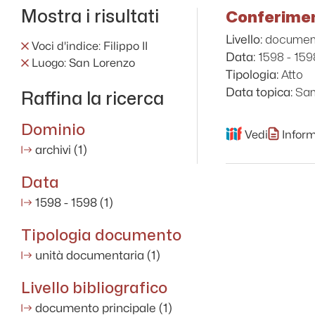
Mostra i risultati
Conferimen
document
Livello:
Voci d'indice: Filippo II
1598 - 159
Data:
Luogo: San Lorenzo
Atto
Tipologia:
San
Data topica:
Raffina la ricerca
Dominio
Vedi
Inform
archivi
(1)
Data
1598 - 1598
(1)
Tipologia documento
unità documentaria
(1)
Livello bibliografico
documento principale
(1)