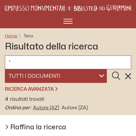
Menù
Home
Teca
Risultato della ricerca
CERCA
Cerca
Rese
SELEZIONA UN DOCUMENTO
RICERCA AVANZATA
4
risultati trovati
Ordina per:
Autore
[AZ]
Autore
[ZA]
Raffina la ricerca