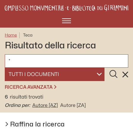
Menù
Home
Teca
Risultato della ricerca
CERCA
Cerca
Rese
SELEZIONA UN DOCUMENTO
RICERCA AVANZATA
6
risultati trovati
Ordina per:
Autore
[AZ]
Autore
[ZA]
Raffina la ricerca