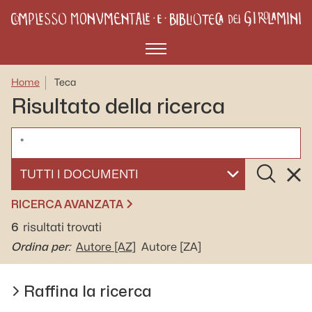
Menù
Home
Teca
Risultato della ricerca
CERCA
Cerca
Rese
SELEZIONA UN DOCUMENTO
RICERCA AVANZATA
6
risultati trovati
Ordina per:
Autore
[AZ]
Autore
[ZA]
Raffina la ricerca