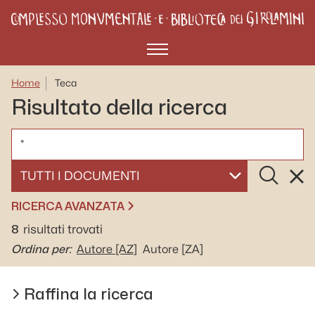
Menù
Home
Teca
Risultato della ricerca
CERCA
Cerca
Rese
SELEZIONA UN DOCUMENTO
RICERCA AVANZATA
8
risultati trovati
Ordina per:
Autore
[AZ]
Autore
[ZA]
Raffina la ricerca