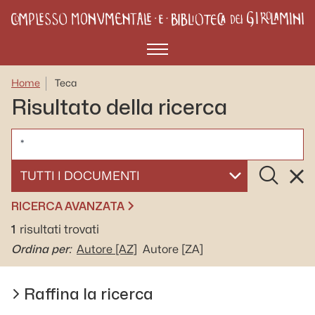
Menù
Home
Teca
Risultato della ricerca
CERCA
Cerca
Rese
SELEZIONA UN DOCUMENTO
RICERCA AVANZATA
1
risultati trovati
Ordina per:
Autore
[AZ]
Autore
[ZA]
Raffina la ricerca