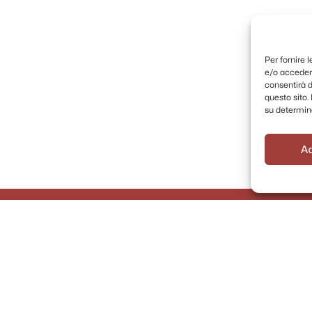
Per fornire 
e/o accedere
consentirà d
questo sito
su determina
A