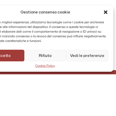
Gestione consenso cookie
le migliori esperienze, utilizziamo tecnologie come i cookie per archiviare
 alle informazioni del dispositivo. Il consenso a queste tecnologie ci
i elaborare dati come il comportamento di navigazione o ID univoci su
. Il mancato consenso o la revoca del consenso può influire negativamente
te caratteristiche e funzioni.
ccetto
Rifiuto
Vedi le preferenze
Cookie Policy
AMMINISTRAZIONE TRASPARENTE
PRIVACY POLICY
CONTATTI
MAPPA DEL SITO