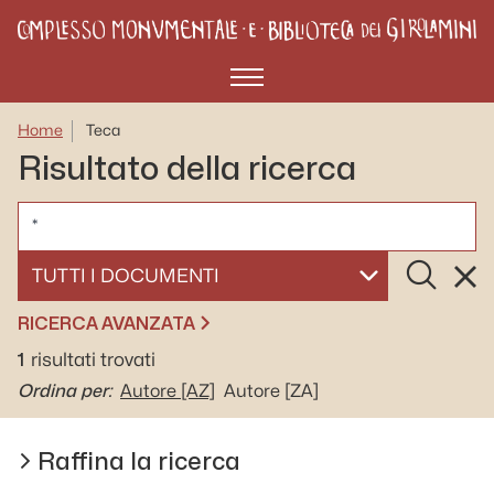
Menù
Home
Teca
Risultato della ricerca
CERCA
Cerca
Rese
SELEZIONA UN DOCUMENTO
RICERCA AVANZATA
1
risultati trovati
Ordina per:
Autore
[AZ]
Autore
[ZA]
Raffina la ricerca