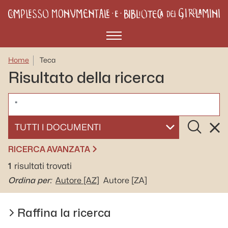
Menù
Home
Teca
Risultato della ricerca
CERCA
Cerca
Rese
SELEZIONA UN DOCUMENTO
RICERCA AVANZATA
1
risultati trovati
Ordina per:
Autore
[AZ]
Autore
[ZA]
Raffina la ricerca