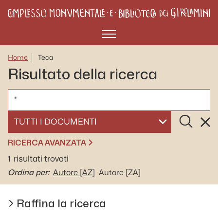
Menù
Home
Teca
Risultato della ricerca
CERCA
Cerca
Rese
SELEZIONA UN DOCUMENTO
RICERCA AVANZATA
1
risultati trovati
Ordina per:
Autore
[AZ]
Autore
[ZA]
Raffina la ricerca