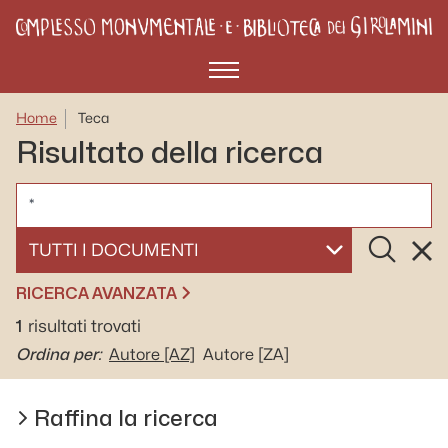
Menù
Home
Teca
Risultato della ricerca
CERCA
Cerca
Rese
SELEZIONA UN DOCUMENTO
RICERCA AVANZATA
1
risultati trovati
Ordina per:
Autore
[AZ]
Autore
[ZA]
Raffina la ricerca