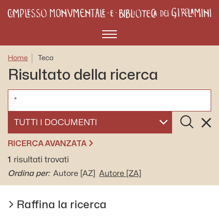
Menù
Home
Teca
Risultato della ricerca
CERCA
Cerca
Rese
SELEZIONA UN DOCUMENTO
RICERCA AVANZATA
1
risultati trovati
Ordina per:
Autore
[AZ]
Autore
[ZA]
Raffina la ricerca