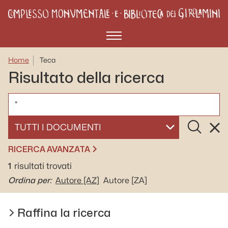
Menù
Home
Teca
Risultato della ricerca
CERCA
Cerca
Rese
SELEZIONA UN DOCUMENTO
RICERCA AVANZATA
1
risultati trovati
Ordina per:
Autore
[AZ]
Autore
[ZA]
Raffina la ricerca