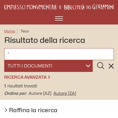
Menù
Home
Teca
Risultato della ricerca
CERCA
Cerca
Rese
SELEZIONA UN DOCUMENTO
RICERCA AVANZATA
1
risultati trovati
Ordina per:
Autore
[AZ]
Autore
[ZA]
Raffina la ricerca