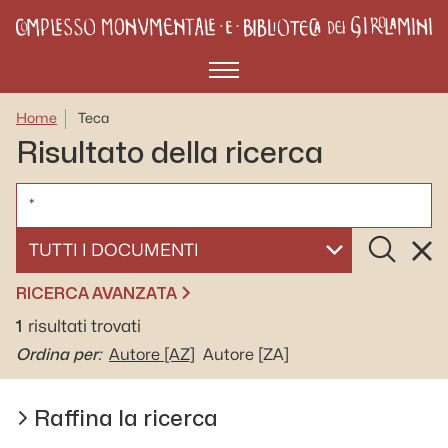
Menù
Home
Teca
Risultato della ricerca
CERCA
Cerca
Rese
SELEZIONA UN DOCUMENTO
RICERCA AVANZATA
1
risultati trovati
Ordina per:
Autore
[AZ]
Autore
[ZA]
Raffina la ricerca