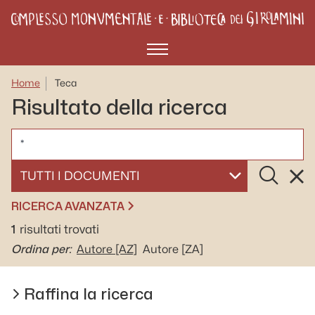
Menù
Home
Teca
Risultato della ricerca
CERCA
Cerca
Rese
SELEZIONA UN DOCUMENTO
RICERCA AVANZATA
1
risultati trovati
Ordina per:
Autore
[AZ]
Autore
[ZA]
Raffina la ricerca