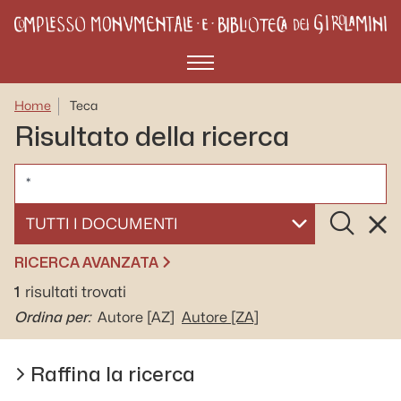
Menù
Home
Teca
Risultato della ricerca
CERCA
Cerca
Rese
SELEZIONA UN DOCUMENTO
RICERCA AVANZATA
1
risultati trovati
Ordina per:
Autore
[AZ]
Autore
[ZA]
Raffina la ricerca