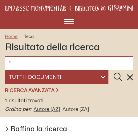
Menù
Home
Teca
Risultato della ricerca
CERCA
Cerca
Rese
SELEZIONA UN DOCUMENTO
RICERCA AVANZATA
1
risultati trovati
Ordina per:
Autore
[AZ]
Autore
[ZA]
Raffina la ricerca