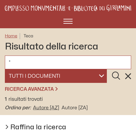
Menù
Home
Teca
Risultato della ricerca
CERCA
Cerca
Rese
SELEZIONA UN DOCUMENTO
RICERCA AVANZATA
1
risultati trovati
Ordina per:
Autore
[AZ]
Autore
[ZA]
Raffina la ricerca