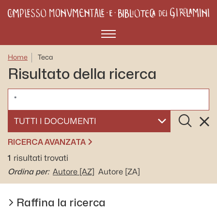
Menù
Home
Teca
Risultato della ricerca
CERCA
Cerca
Rese
SELEZIONA UN DOCUMENTO
RICERCA AVANZATA
1
risultati trovati
Ordina per:
Autore
[AZ]
Autore
[ZA]
Raffina la ricerca