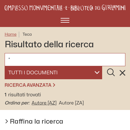
Menù
Home
Teca
Risultato della ricerca
CERCA
Cerca
Rese
SELEZIONA UN DOCUMENTO
RICERCA AVANZATA
1
risultati trovati
Ordina per:
Autore
[AZ]
Autore
[ZA]
Raffina la ricerca