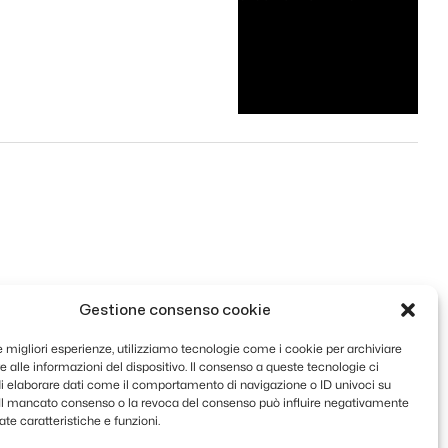
Gestione consenso cookie
le migliori esperienze, utilizziamo tecnologie come i cookie per archiviare
 alle informazioni del dispositivo. Il consenso a queste tecnologie ci
i elaborare dati come il comportamento di navigazione o ID univoci su
. Il mancato consenso o la revoca del consenso può influire negativamente
te caratteristiche e funzioni.