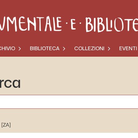
HIVIO
BIBLIOTECA
COLLEZIONI
EVENTI
erca
[ZA]