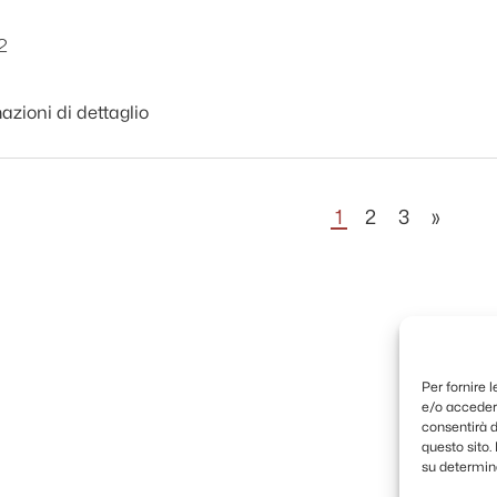
2
azioni di dettaglio
1
2
3
»
Per fornire 
e/o accedere
consentirà d
questo sito
su determina