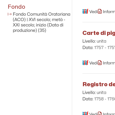
Fondo
Vedi
Inform
Fondo Comunità Oratoriana
(ACO) | XVI secolo; metà -
XXI secolo; inizio (Data di
produzione)
(35)
Carte di pi
unita
Livello:
1757 - 175
Data:
Vedi
Inform
Registro de
unita
Livello:
1758 - 176
Data:
Vedi
Inform