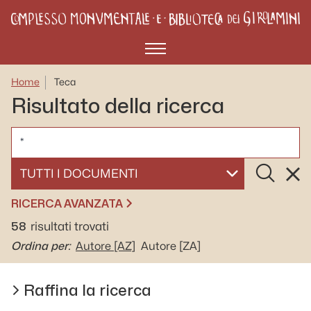
Menù
Home
Teca
Risultato della ricerca
CERCA
Cerca
Rese
SELEZIONA UN DOCUMENTO
RICERCA AVANZATA
58
risultati trovati
Ordina per:
Autore
[AZ]
Autore
[ZA]
Raffina la ricerca