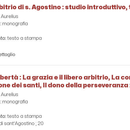
rbitrio di s. Agostino : studio introdutti
 Aurelius
monografia
:
testo a stampa
to:
ettaglio
ibertà : La grazia e il libero arbitrio, La c
ne dei santi, Il dono della perseveranza 
 Aurelius
monografia
:
testo a stampa
to:
i sant'Agostino ; 20