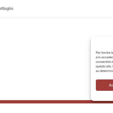
ettaglio
Per fornire 
e/o accedere
consentirà d
questo sito
su determina
A