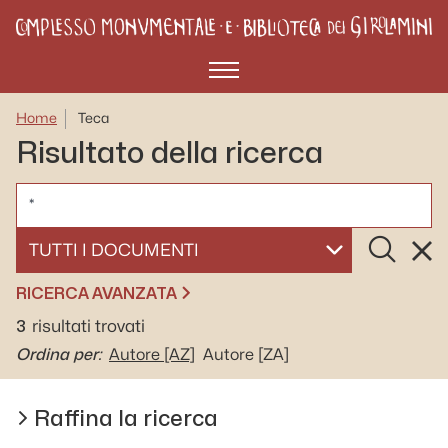
Menù
Home
Teca
Risultato della ricerca
CERCA
Cerca
Rese
SELEZIONA UN DOCUMENTO
RICERCA AVANZATA
3
risultati trovati
Ordina per:
Autore
[AZ]
Autore
[ZA]
Raffina la ricerca