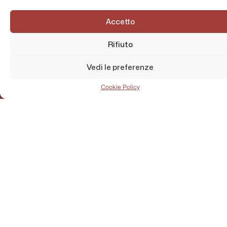
Accetto
Rifiuto
Vedi le preferenze
Cookie Policy
AMMINISTRAZIONE TRASPARENTE
PRIVACY POLICY
CONTATTI
MAPPA DEL SITO