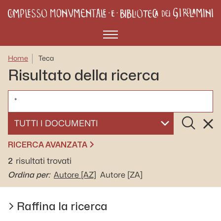
Menù
Home
Teca
Risultato della ricerca
CERCA
Cerca
Rese
SELEZIONA UN DOCUMENTO
RICERCA AVANZATA
2
risultati trovati
Ordina per:
Autore
[AZ]
Autore
[ZA]
Raffina la ricerca