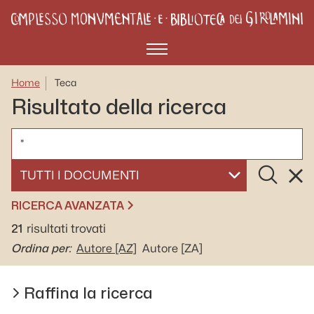
Menù
Home
Teca
Risultato della ricerca
CERCA
Cerca
Rese
SELEZIONA UN DOCUMENTO
RICERCA AVANZATA
21
risultati trovati
Ordina per:
Autore
[AZ]
Autore
[ZA]
Raffina la ricerca