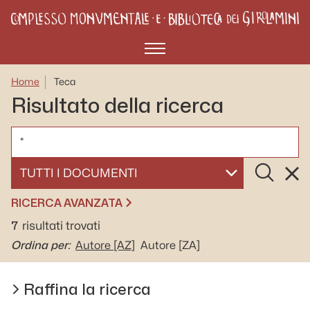
Menù
Home
Teca
Risultato della ricerca
CERCA
Cerca
Rese
SELEZIONA UN DOCUMENTO
RICERCA AVANZATA
7
risultati trovati
Ordina per:
Autore
[AZ]
Autore
[ZA]
Raffina la ricerca